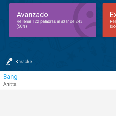
Avanzado
E
Rellenar 122 palabras al azar de 243
Rel
(50%)
loc
Karaoke
Bang
Anitta