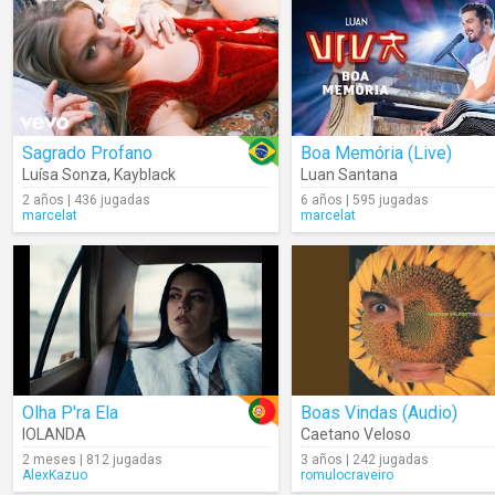
Sagrado Profano
Boa Memória (Live)
Luísa Sonza
,
Kayblack
Luan Santana
2 años | 436 jugadas
6 años | 595 jugadas
marcelat
marcelat
Olha P'ra Ela
Boas Vindas (Audio)
IOLANDA
Caetano Veloso
2 meses | 812 jugadas
3 años | 242 jugadas
AlexKazuo
romulocraveiro