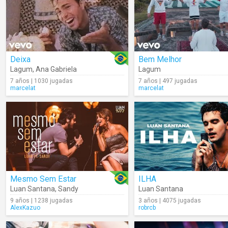
Deixa
Bem Melhor
Lagum
,
Ana Gabriela
Lagum
7 años | 1030 jugadas
7 años | 497 jugadas
marcelat
marcelat
Mesmo Sem Estar
ILHA
Luan Santana
,
Sandy
Luan Santana
9 años | 1238 jugadas
3 años | 4075 jugadas
AlexKazuo
robrcb