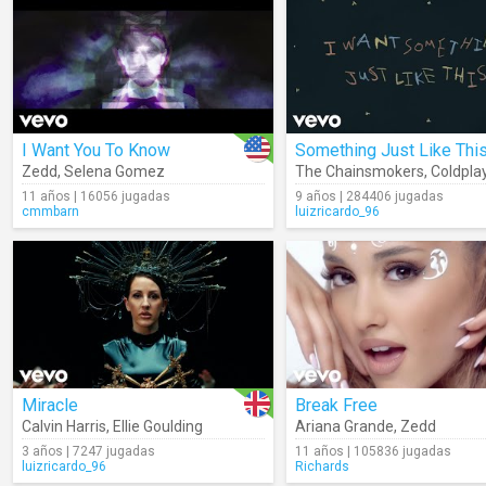
I Want You To Know
Zedd
,
Selena Gomez
The Chainsmokers
,
Coldpla
11 años | 16056 jugadas
9 años | 284406 jugadas
cmmbarn
luizricardo_96
Miracle
Break Free
Calvin Harris
,
Ellie Goulding
Ariana Grande
,
Zedd
3 años | 7247 jugadas
11 años | 105836 jugadas
luizricardo_96
Richards