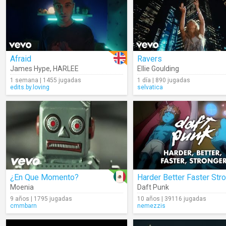
Afraid
Ravers
James Hype
,
HARLEE
Ellie Goulding
1 semana | 1455 jugadas
1 día | 890 jugadas
edits.by.loving
selvatica
¿En Que Momento?
Moenia
Daft Punk
9 años | 1795 jugadas
10 años | 39116 jugadas
cmmbarn
nemezzis