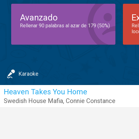
Avanzado
E
Rellenar 90 palabras al azar de 179 (50%)
Rel
loc
Karaoke
Heaven Takes You Home
Swedish House Mafia
,
Connie Constance