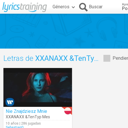
Apr
Géneros
Buscar
Po
Letras de
XXANAXX &TenTyp Mes
Pendien
Nie Znajdziesz Mnie
XXANAXX &TenTyp Mes
10 años | 286 jugadas
SebastianD