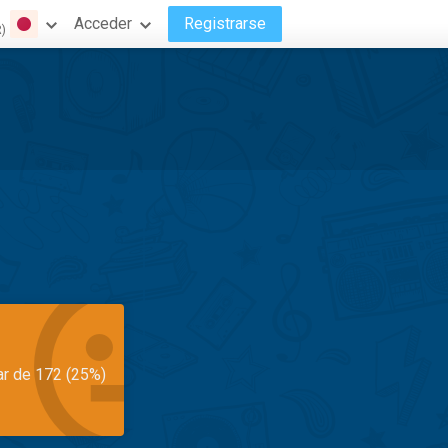
Acceder
Registrarse
R)
ar de 172 (25%)