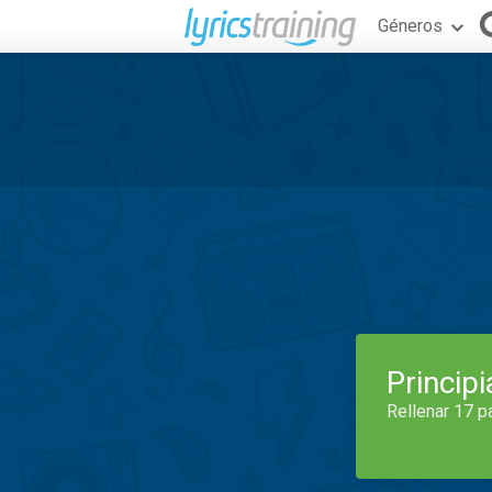
Géneros
Princip
Rellenar 17 p