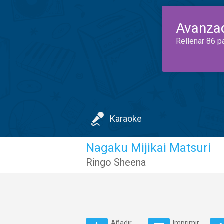
Avanza
Rellenar 86 p
Karaoke
Nagaku Mijikai Matsuri
Ringo Sheena
Añadir
Imprimir