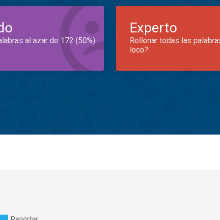
do
Experto
alabras al azar de 172 (50%)
Rellenar todas las palabra
loco?
Reportar