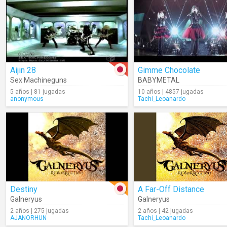
Aijin 28
Gimme Chocolate
Sex Machineguns
BABYMETAL
5 años | 81 jugadas
10 años | 4857 jugadas
anonymous
Tachi_Leoanardo
Destiny
A Far-Off Distance
Galneryus
Galneryus
2 años | 275 jugadas
2 años | 42 jugadas
AJANORHUN
Tachi_Leoanardo