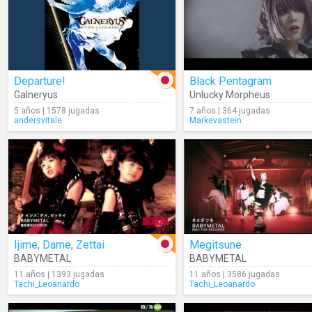
Departure!
Black Pentagram
Galneryus
Unlucky Morpheus
5 años | 1578 jugadas
7 años | 364 jugadas
andersvitale
Markevastein
Ijime, Dame, Zettai
Megitsune
BABYMETAL
BABYMETAL
11 años | 1393 jugadas
11 años | 3586 jugadas
Tachi_Leoanardo
Tachi_Leoanardo