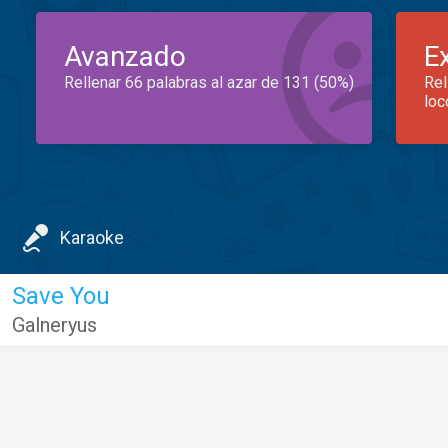
Avanzado
E
Rellenar 66 palabras al azar de 131 (50%)
Rel
loc
Karaoke
Save You
Galneryus