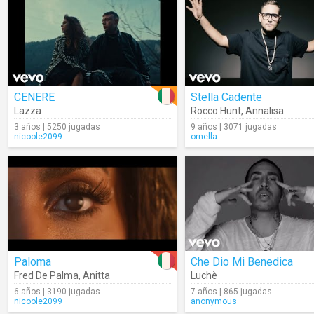
CENERE
Stella Cadente
Lazza
Rocco Hunt
,
Annalisa
3 años | 5250 jugadas
9 años | 3071 jugadas
nicoole2099
ornella
Paloma
Che Dio Mi Benedica
Fred De Palma
,
Anitta
Luchè
6 años | 3190 jugadas
7 años | 865 jugadas
nicoole2099
anonymous