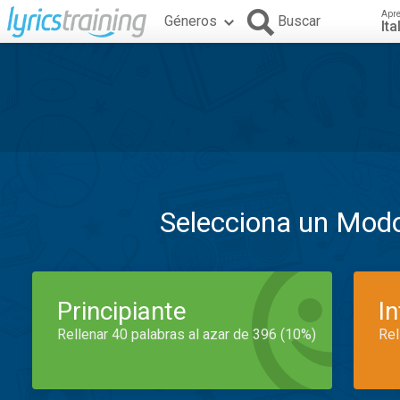
Apr
Géneros
Buscar
Ita
Selecciona un Mod
Principiante
I
Rellenar 40 palabras al azar de 396 (10%)
Rel