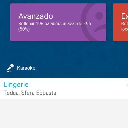
Avanzado
E
Rellenar 198 palabras al azar de 396
Rel
(50%)
loc
Karaoke
Lingerie
Tedua
,
Sfera Ebbasta