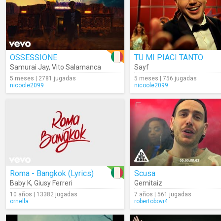
OSSESSIONE
TU MI PIACI TANTO
Samurai Jay
,
Vito Salamanca
Sayf
5 meses | 2781 jugadas
5 meses | 756 jugadas
nicoole2099
nicoole2099
Roma - Bangkok (Lyrics)
Scusa
Baby K
,
Giusy Ferreri
Gemitaiz
10 años | 13382 jugadas
7 años | 561 jugadas
ornella
robertobovi4