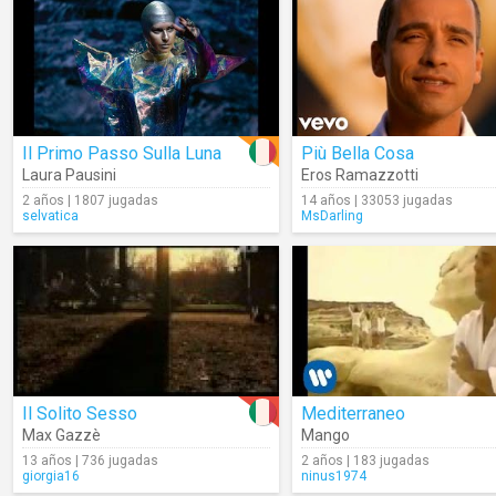
Il Primo Passo Sulla Luna
Più Bella Cosa
Laura Pausini
Eros Ramazzotti
2 años | 1807 jugadas
14 años | 33053 jugadas
selvatica
MsDarling
Il Solito Sesso
Mediterraneo
Max Gazzè
Mango
13 años | 736 jugadas
2 años | 183 jugadas
giorgia16
ninus1974