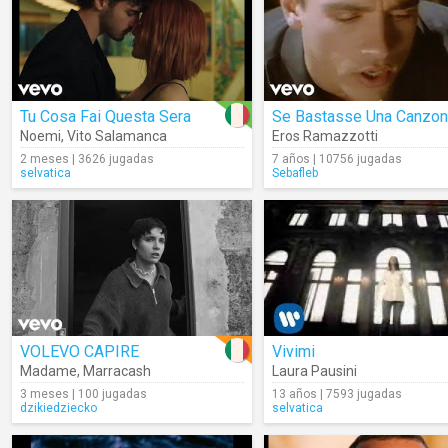
Tu Cosa Fai Questa Sera
Se Bastasse Una Canzo
Noemi
,
Vito Salamanca
Eros Ramazzotti
2 meses | 3626 jugadas
7 años | 10756 jugadas
selvatica
Sebafleb
VOLEVO CAPIRE
Vivimi
Madame
,
Marracash
Laura Pausini
3 meses | 100 jugadas
13 años | 7593 jugadas
dzikiedziecko
selvatica