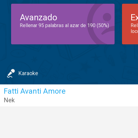
Avanzado
E
Rellenar 95 palabras al azar de 190 (50%)
Rel
loc
Karaoke
Fatti Avanti Amore
Nek