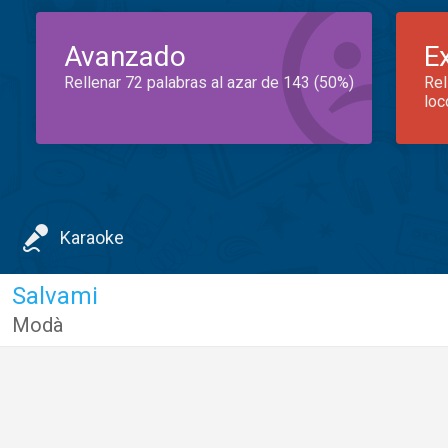
Avanzado
E
Rellenar 72 palabras al azar de 143 (50%)
Rel
loc
Karaoke
Salvami
Modà