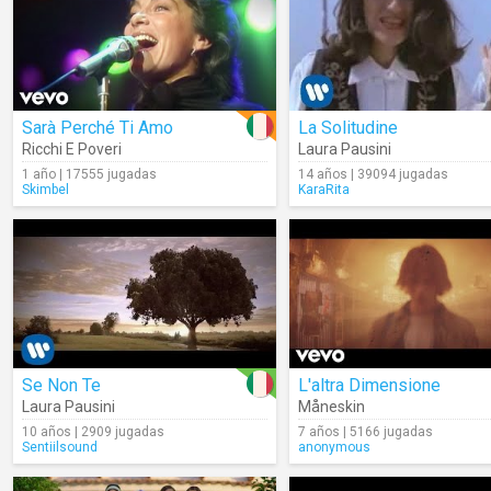
Sarà Perché Ti Amo
La Solitudine
Ricchi E Poveri
Laura Pausini
1 año | 17555 jugadas
14 años | 39094 jugadas
Skimbel
KaraRita
Se Non Te
L'altra Dimensione
Laura Pausini
Måneskin
10 años | 2909 jugadas
7 años | 5166 jugadas
Sentiilsound
anonymous