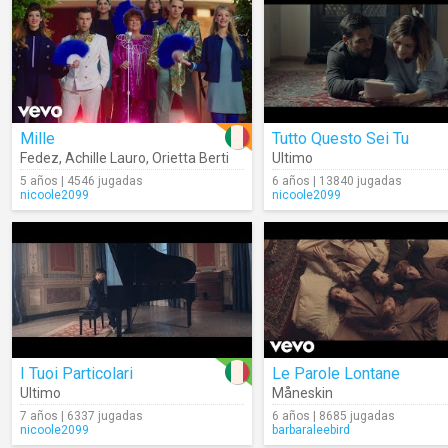
Mille
Tutto Questo Sei Tu
Fedez
,
Achille Lauro
,
Orietta Berti
Ultimo
5 años | 4546 jugadas
6 años | 13840 jugadas
nicoole2099
nicoole2099
I Tuoi Particolari
Le Parole Lontane
Ultimo
Måneskin
7 años | 6337 jugadas
6 años | 8685 jugadas
nicoole2099
barbaraleebird