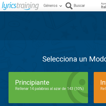
Apr
Géneros
Buscar
Ita
Selecciona un Mod
Principiante
I
Rellenar 14 palabras al azar de 143 (10%)
Rel