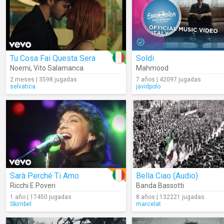
Tu Cosa Fai Questa Sera
Soldi
Noemi
,
Vito Salamanca
Mahmood
2 meses | 3598 jugadas
7 años | 42097 jugadas
selvatica
javidpolo
Sarà Perché Ti Amo
Bella Ciao (Audio)
Ricchi E Poveri
Banda Bassotti
1 año | 17450 jugadas
8 años | 132221 jugadas
Skimbel
marcelat