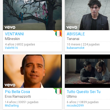
VENT'ANNI
ABISSALE
Måneskin
Tananai
4 años | 6832 jugadas
10 meses | 224 jugadas
Vale9616
kubasamolot
Più Bella Cosa
Tutto Questo Sei Tu
Eros Ramazzotti
Ultimo
14 años | 33051 jugadas
6 años | 13839 jugadas
MsDarling
nicoole2099