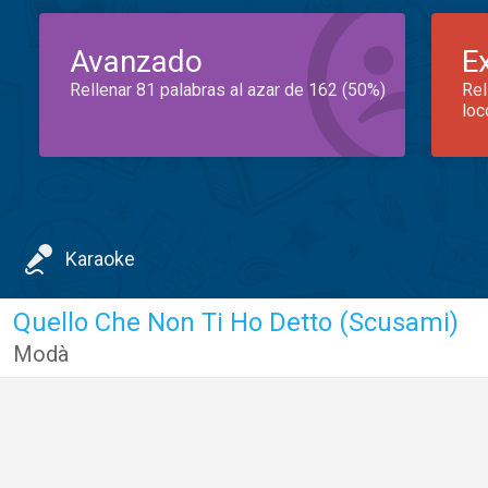
Avanzado
E
Rellenar 81 palabras al azar de 162 (50%)
Rel
loc
Karaoke
Quello Che Non Ti Ho Detto (Scusami)
Modà