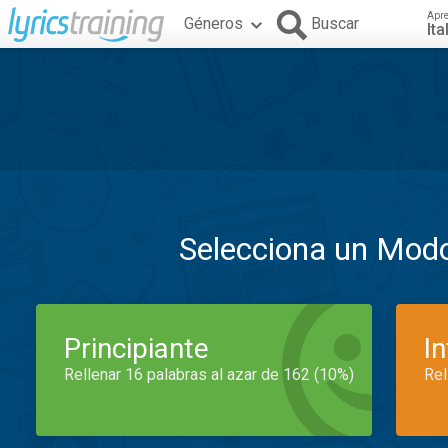
Apr
Géneros
Buscar
Ita
Selecciona un Mod
Principiante
I
Rellenar 16 palabras al azar de 162 (10%)
Rel