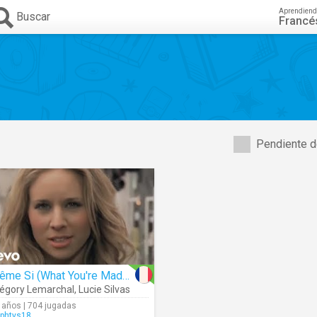
Aprendiend
Buscar
Francé
Pendiente d
Même Si (What You're Made Of)
égory Lemarchal
,
Lucie Silvas
 años | 704 jugadas
phtys18