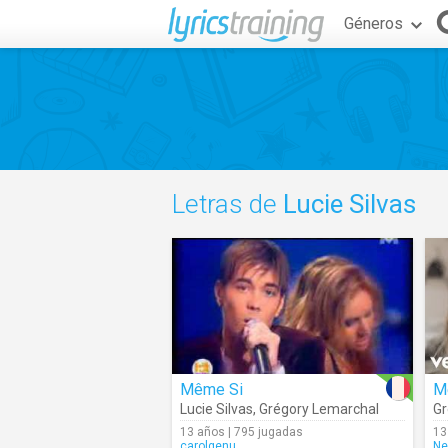
Géneros
Letras de
Lucie Silvas
Même Si
Lucie Silvas
,
Grégory Lemarchal
Gr
13 años | 795 jugadas
13
carolgenu
Ne