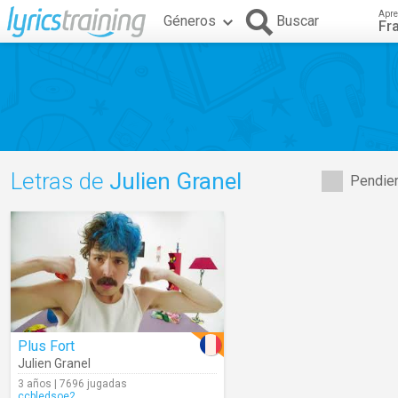
Apre
Géneros
Buscar
Fr
Letras de
Julien Granel
Pendien
Plus Fort
Julien Granel
3 años | 7696 jugadas
ccbledsoe2