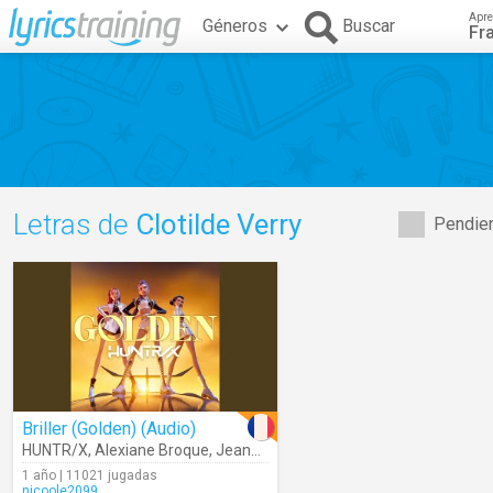
Apre
Géneros
Buscar
Fr
Letras de
Clotilde Verry
Pendien
Briller (Golden) (Audio)
HUNTR/X
,
Alexiane Broque
,
Jeanne Jérosme
,
Clotilde Verry
1 año | 11021 jugadas
nicoole2099