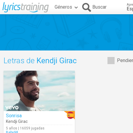
Apr
Géneros
Buscar
Es
Letras de
Kendji Girac
Pendien
Sonrisa
Kendji Girac
5 años | 16059 jugadas
Baby98