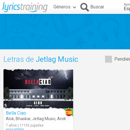
Apr
Géneros
Buscar
Es
Letras de
Jetlag Music
Pendien
Bella Ciao
Alok
,
Bhaskar
,
Jetlag Music
,
André Sarate
7 años | 11155 jugadas
ivissonfelix