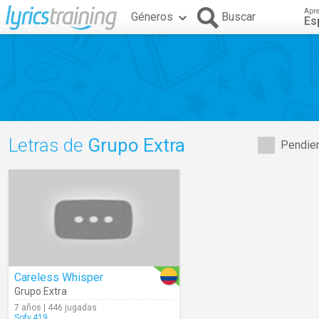
Apr
Géneros
Buscar
Es
Letras de
Grupo Extra
Pendien
Careless Whisper
Grupo Extra
7 años | 446 jugadas
Sofy.419