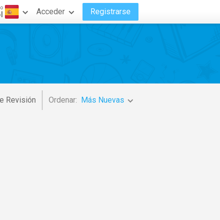
do
Acceder
Registrarse
l
e Revisión
Ordenar:
Más Nuevas