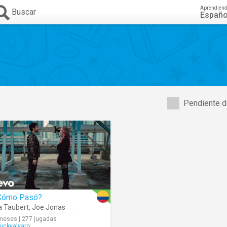
Aprendien
Buscar
Españo
Pendiente d
Cómo Pasó?
a Taubert
,
Joe Jonas
meses | 277 jugadas
uckyalvaro