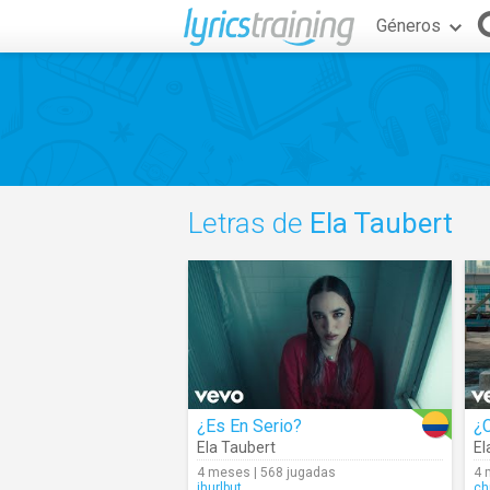
Géneros
Letras de
Ela Taubert
¿Es En Serio?
¿
Ela Taubert
El
4 meses | 568 jugadas
4 
jhurlbut
ch