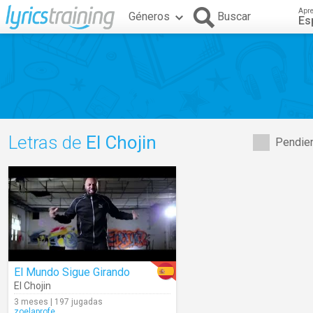
Apr
Géneros
Buscar
Es
Letras de
El Chojin
Pendien
El Mundo Sigue Girando
El Chojin
3 meses | 197 jugadas
zoelaprofe