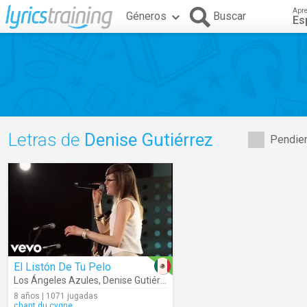
Apr
Géneros
Buscar
Es
Letras de
Denise Gutiérrez
Pendien
El Listón De Tu Pelo
Los Ángeles Azules
,
Denise Gutiérrez
8 años | 1071 jugadas
chant.du.cygne