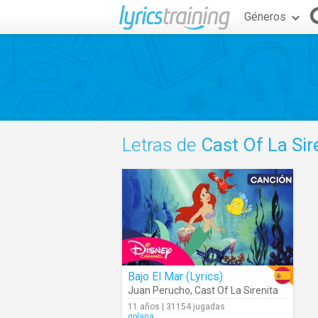
Géneros
Letras de
Cast Of La Sir
Bajo El Mar (Lyrics)
Juan Perucho
,
Cast Of La Sirenita
11 años | 31154 jugadas
gplana