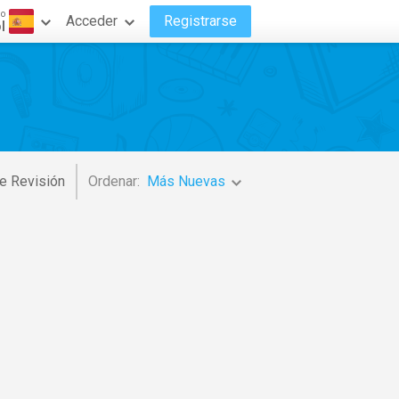
do
Acceder
Registrarse
l
e Revisión
Ordenar:
Más Nuevas