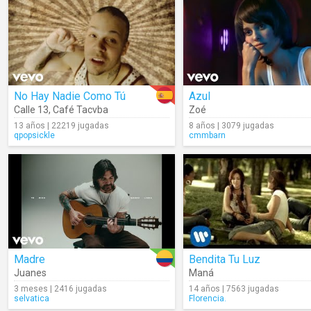
No Hay Nadie Como Tú
Azul
Calle 13
,
Café Tacvba
Zoé
13 años | 22219 jugadas
8 años | 3079 jugadas
qpopsickle
cmmbarn
Madre
Bendita Tu Luz
Juanes
Maná
3 meses | 2416 jugadas
14 años | 7563 jugadas
selvatica
Florencia.