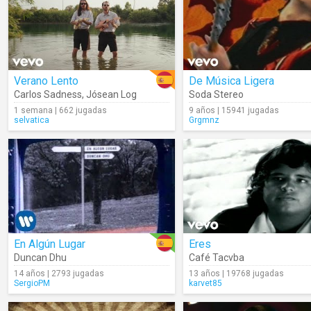
Verano Lento
De Música Ligera
Carlos Sadness
,
Jósean Log
Soda Stereo
1 semana | 662 jugadas
9 años | 15941 jugadas
selvatica
Grgmnz
En Algún Lugar
Eres
Duncan Dhu
Café Tacvba
14 años | 2793 jugadas
13 años | 19768 jugadas
SergioPM
karvet85