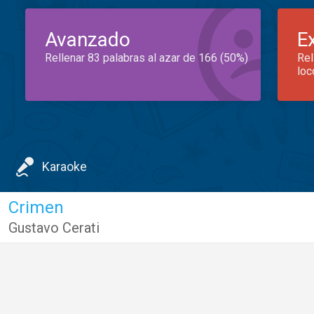
Avanzado
E
Rellenar 83 palabras al azar de 166 (50%)
Rel
loc
Karaoke
Crimen
Gustavo Cerati