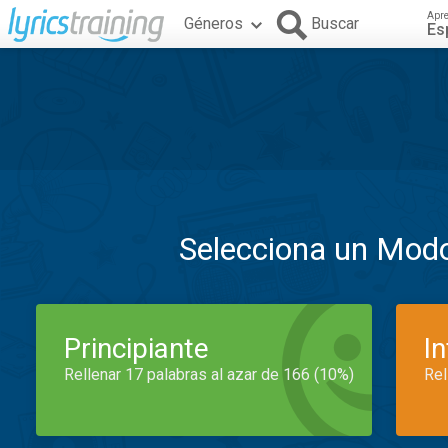
Apr
Géneros
Buscar
Es
Selecciona un Mod
Principiante
I
Rellenar 17 palabras al azar de 166 (10%)
Rel