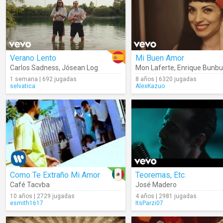
Verano Lento
Mi Buen Amor
Carlos Sadness
,
Jósean Log
Mon Laferte
,
Enrique Bunbu
1 semana | 692 jugadas
8 años | 6320 jugadas
selvatica
AlexKazuo
Como Te Extraño Mi Amor
Teoremas, Etc.
Café Tacvba
José Madero
10 años | 2729 jugadas
4 años | 2981 jugadas
esmith1617
ItsParzi07