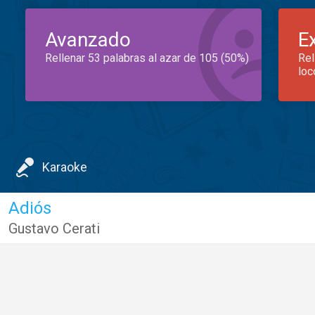
Avanzado
E
Rellenar 53 palabras al azar de 105 (50%)
Rel
loc
Karaoke
Adiós
Gustavo Cerati