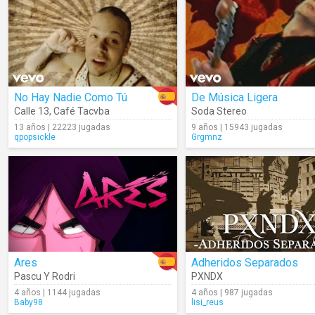
No Hay Nadie Como Tú
De Música Ligera
Calle 13
,
Café Tacvba
Soda Stereo
13 años | 22223 jugadas
9 años | 15943 jugadas
qpopsickle
Grgmnz
Ares
Adheridos Separados
Pascu Y Rodri
PXNDX
4 años | 1144 jugadas
4 años | 987 jugadas
Baby98
lisi_reus