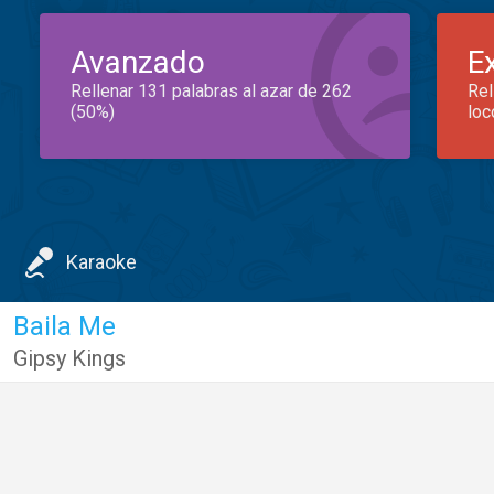
Avanzado
E
Rellenar 131 palabras al azar de 262
Rel
(50%)
loc
Karaoke
Baila Me
Gipsy Kings