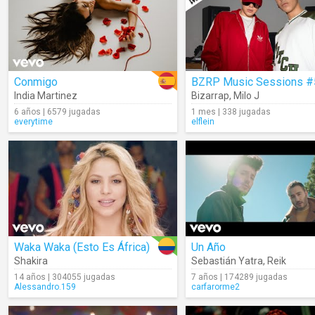
Conmigo
India Martinez
Bizarrap
,
Milo J
6 años | 6579 jugadas
1 mes | 338 jugadas
everytime
elflein
Waka Waka (Esto Es África)
Un Año
Shakira
Sebastián Yatra
,
Reik
14 años | 304055 jugadas
7 años | 174289 jugadas
Alessandro.159
carfarorme2