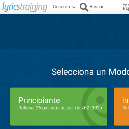
Apr
Géneros
Buscar
Es
Selecciona un Mod
Principiante
I
Rellenar 26 palabras al azar de 262 (10%)
Rel