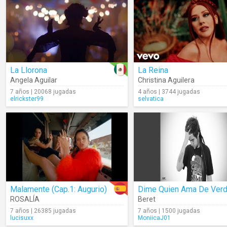
La Llorona
La Reina
Angela Aguilar
Christina Aguilera
7 años | 20068 jugadas
4 años | 3744 jugadas
elrickster99
selvatica
Malamente (Cap.1: Augurio)
ROSALÍA
Beret
7 años | 26385 jugadas
7 años | 1500 jugadas
lucisuxx
MoniicaJ01