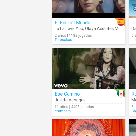
El Fin Del Mundo
C
La La Love You
,
Olaya Axolotes Mexicanos
Da
2 años | 1182 jugadas
6 
Teresabau
an
Ese Camino
R
Julieta Venegas
Ma
11 años | 4408 jugadas
6 
cmmbarn
Gr