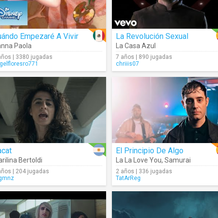
uándo Empezaré A Vivir
La Revolución Sexual
nna Paola
La Casa Azul
años | 3380 jugadas
7 años | 890 jugadas
gelfloresro771
chriiis07
acat
El Principio De Algo
rilina Bertoldi
La La Love You
,
Samurai
años | 204 jugadas
2 años | 336 jugadas
gmnz
TatArReg