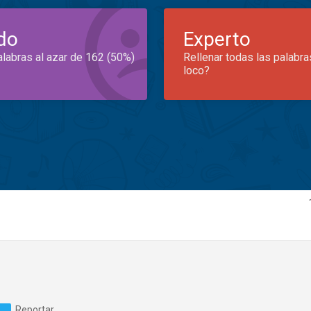
do
Experto
alabras al azar de 162 (50%)
Rellenar todas las palabra
loco?
Reportar