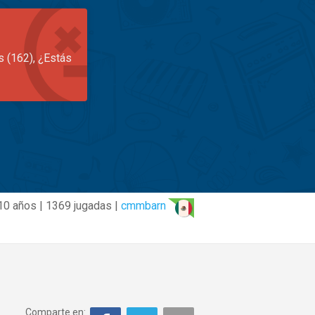
s (162), ¿Estás
10 años | 1369 jugadas |
cmmbarn
Comparte en: