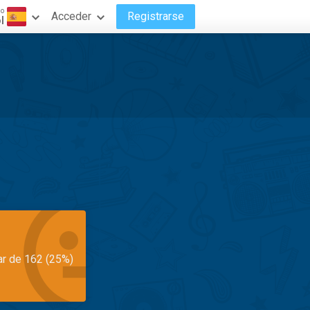
do
Acceder
Registrarse
l
ar de 162 (25%)