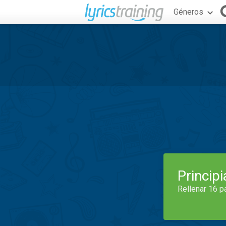
Géneros
Princip
Rellenar 16 p