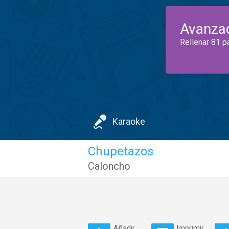
Avanza
Rellenar 81 p
Karaoke
Chupetazos
Caloncho
Añadir
Imprimir