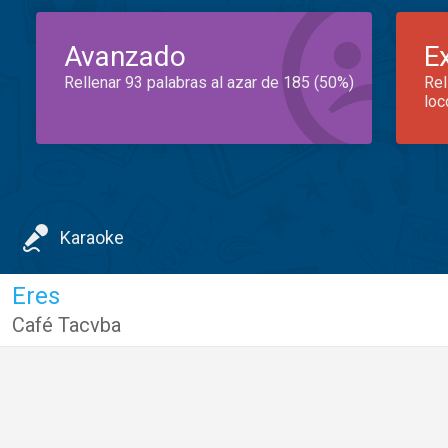
Avanzado
E
Rellenar 93 palabras al azar de 185 (50%)
Rel
loc
Karaoke
Eres
Café Tacvba