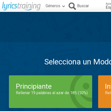
Apr
Géneros
Buscar
Es
Selecciona un Mod
Principiante
I
Rellenar 19 palabras al azar de 185 (10%)
Rel