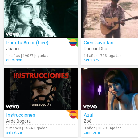
Para Tu Amor (Live)
Cien Gaviotas
Juanes
Duncan Dhu
14 años | 19027 jugadas
14 años | 763 jugadas
erackson
SergioPM
Instrucciones
Azul
Arde Bogotá
Zoé
2 meses | 1524 jugadas
8 años | 3079 jugadas
selvatica
cmmbarn