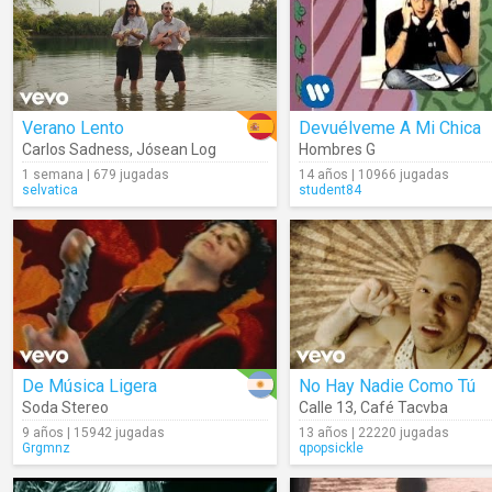
Verano Lento
Devuélveme A Mi Chica
Carlos Sadness
,
Jósean Log
Hombres G
1 semana | 679 jugadas
14 años | 10966 jugadas
selvatica
student84
De Música Ligera
No Hay Nadie Como Tú
Soda Stereo
Calle 13
,
Café Tacvba
9 años | 15942 jugadas
13 años | 22220 jugadas
Grgmnz
qpopsickle