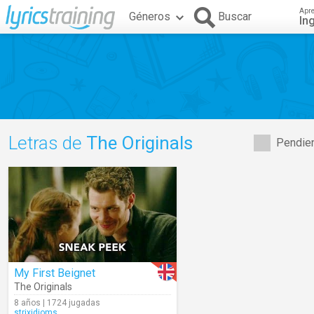
Apr
Géneros
Buscar
In
Letras de
The Originals
Pendien
My First Beignet
The Originals
8 años | 1724 jugadas
strixidioms