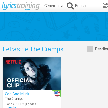
Apr
Géneros
Buscar
In
Letras de
The Cramps
Pendien
Goo Goo Muck
The Cramps
3 años | 10876 jugadas
marcelat