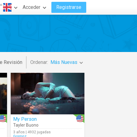
do
Acceder
Registrarse
e Revisión
Ordenar:
Más Nuevas
My Person
Tayler Buono
3 años | 4932 jugadas
Grgmnz