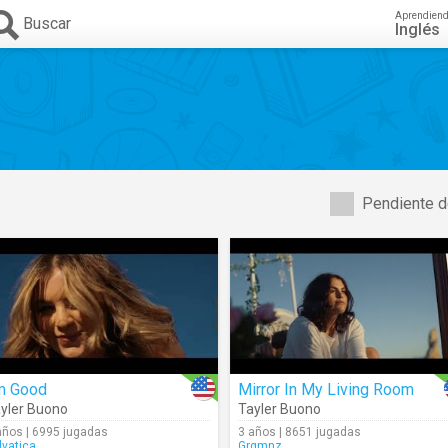
Aprendien
Buscar
Inglés
Pendiente d
'm Good
Mirror In My Living Room
yler Buono
Tayler Buono
años | 6995 jugadas
3 años | 8651 jugadas
lvatica
Grgmnz