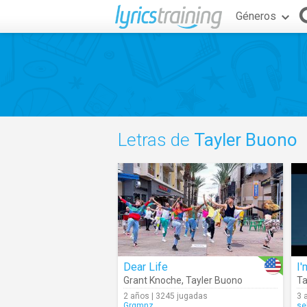
Géneros
Letras de
Tayler Buono
Dear Life
I
Grant Knoche
,
Tayler Buono
Ta
2 años | 3245 jugadas
3 
Grgmnz
se