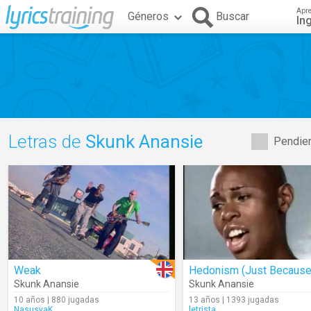
Apr
Géneros
Buscar
In
Letras de
Skunk Anansie
Pendien
Weak
Skunk Anansie
Skunk Anansie
10 años | 880 jugadas
13 años | 1393 jugadas
NasusyaK
letrista