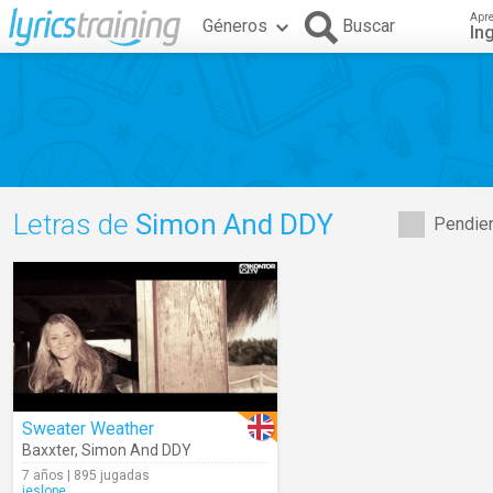
Apr
Géneros
Buscar
In
Letras de
Simon And DDY
Pendien
Sweater Weather
Baxxter
,
Simon And DDY
7 años | 895 jugadas
jeslope