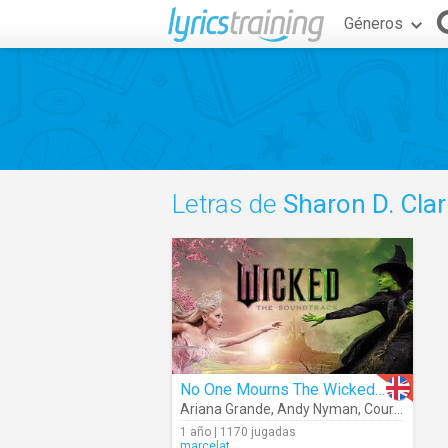
Géneros
Letras de
Sharon D. Cla
No One Mourns The Wicked (Audio)
Ariana Grande
,
Andy Nyman
,
Courtney-Mae Briggs
1 año | 1170 jugadas
marcelat