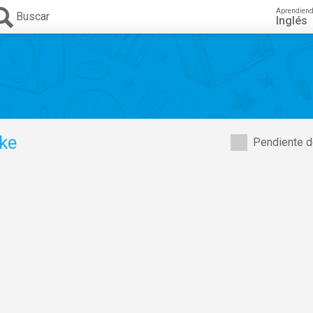
Aprendien
Buscar
Inglés
rke
Pendiente d
,
Jeff Goldblum
,
Sharon D. Clarke
,
Jenna Boyd