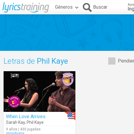
Apr
Géneros
Buscar
In
Letras de
Phil Kaye
Pendien
When Love Arrives
Sarah Kay
,
Phil Kaye
9 años | 430 jugadas
strixidioms