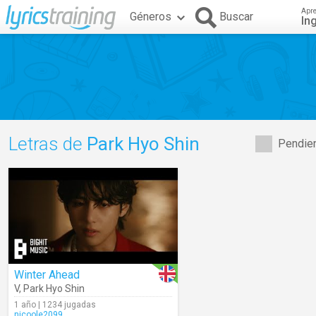
Apr
Géneros
Buscar
In
Letras de
Park Hyo Shin
Pendien
Winter Ahead
V
,
Park Hyo Shin
1 año | 1234 jugadas
nicoole2099