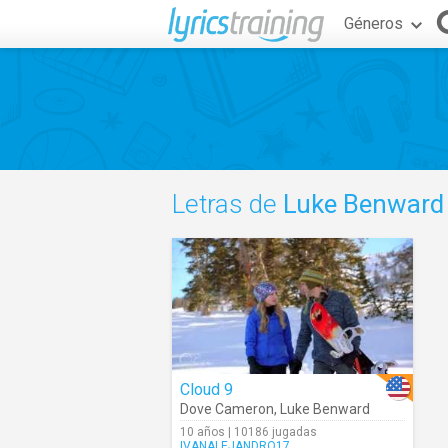
Géneros
Letras de
Luke Benward
Cloud 9
Dove Cameron
,
Luke Benward
10 años | 10186 jugadas
IVANALEJANDRO17