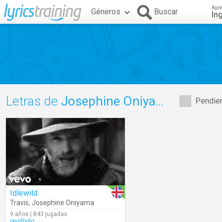
Apr
Géneros
Buscar
In
Letras de
Josephine Oniyama
Pendien
Idlewild
Travis
,
Josephine Oniyama
9 años | 843 jugadas
javidpolo