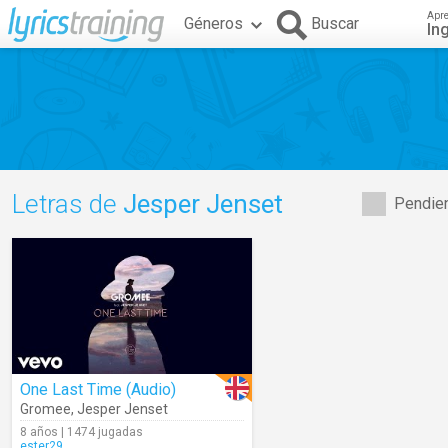
Apr
Géneros
Buscar
In
Letras de
Jesper Jenset
Pendien
One Last Time (Audio)
Gromee
,
Jesper Jenset
8 años | 1474 jugadas
ester29