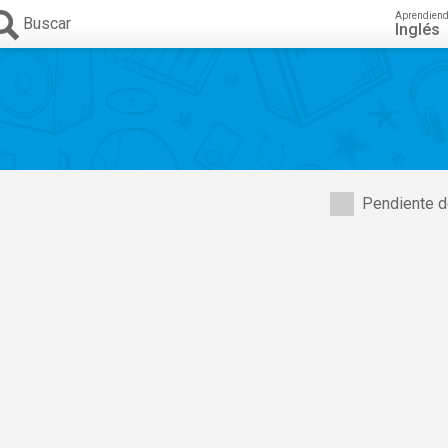
Aprendien
Buscar
Inglés
Pendiente d
,
Jeff Goldblum
,
Sharon D. Clarke
,
Jenna Boyd