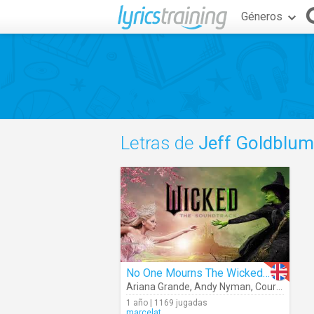
Géneros
Letras de
Jeff Goldblum
No One Mourns The Wicked (Audio)
Ariana Grande
,
Andy Nyman
,
Courtney-Mae Briggs
1 año | 1169 jugadas
marcelat