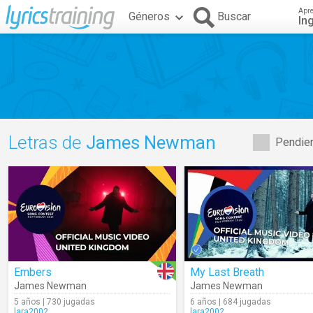
Apr
Géneros
Buscar
In
Letras de
James Newman
Pendien
Embers
My Last Breath
James Newman
James Newman
5 años | 730 jugadas
6 años | 684 jugadas
lara2002
lara2002