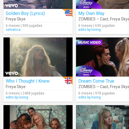
Golden Boy (Lyrics)
My Own Way
Freya Skye
ZOMBIES – Cast
,
Freya Sky
6 meses | 500 jugadas
6 meses | 630 jugadas
selvatica
edits.by.loving
Who I Thought I Knew
Dream Come True
Freya Skye
ZOMBIES – Cast
,
Freya Sky
6 meses | 2408 jugadas
6 meses | 978 jugadas
edits.by.loving
edits.by.loving