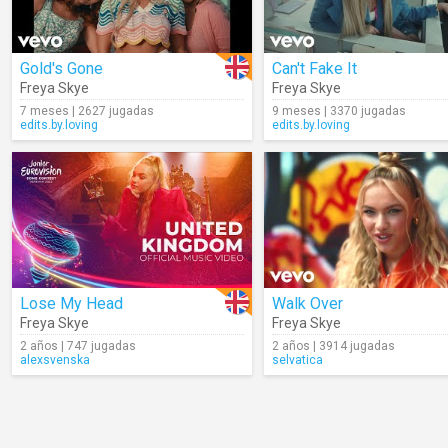
Gold's Gone
Can't Fake It
Freya Skye
Freya Skye
7 meses | 2627 jugadas
9 meses | 3370 jugadas
edits.by.loving
edits.by.loving
Lose My Head
Walk Over
Freya Skye
Freya Skye
2 años | 747 jugadas
2 años | 3914 jugadas
alexsvenska
selvatica