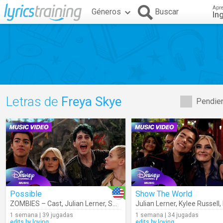
Apr
Géneros
Buscar
In
Letras de
Freya Skye
Pendien
Possible
Show The World
ZOMBIES – Cast
,
Julian Lerner
,
Swayam Bhatia
Julian Lerner
,
Kylee Russell
,
Kylee Russell
,
Malac
,
1 semana | 39 jugadas
1 semana | 34 jugadas
edits.by.loving
edits.by.loving