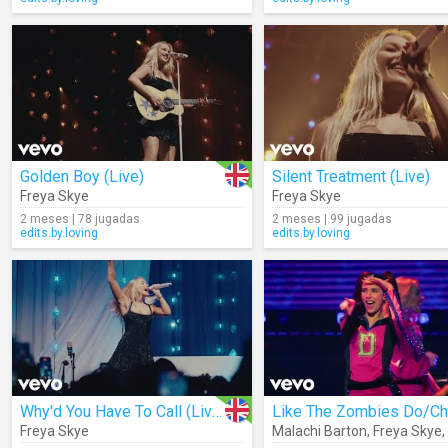
Golden Boy (Live)
Silent Treatment (Live)
Freya Skye
Freya Skye
2 meses | 78 jugadas
2 meses | 99 jugadas
edits.by.loving
edits.by.loving
Why'd You Have To Call (Live)
Freya Skye
Malachi Barton
,
Freya Skye
,