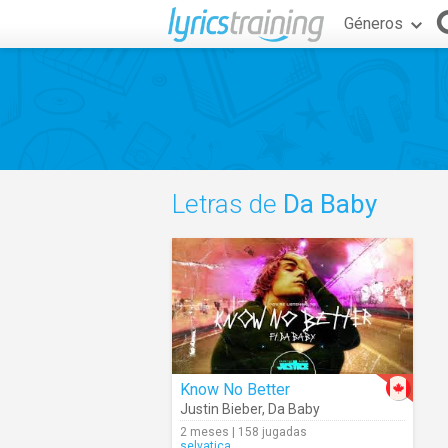
Géneros
Letras de
Da Baby
Know No Better
Justin Bieber
,
Da Baby
2 meses | 158 jugadas
selvatica