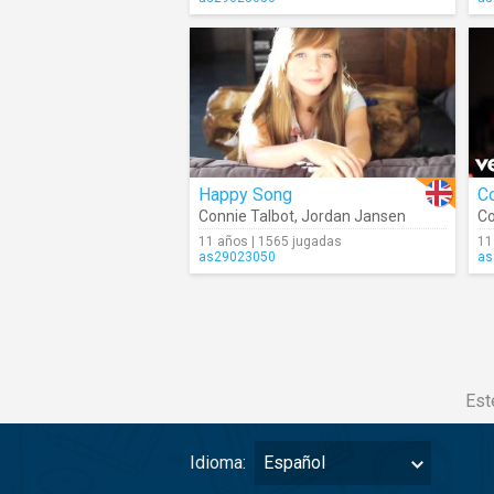
Happy Song
Co
Connie Talbot
,
Jordan Jansen
Co
11 años | 1565 jugadas
11
as29023050
as
Est
Idioma:
Español