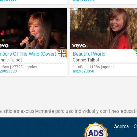
lours Of The Wind (Cover)
Beautiful World
nnie Talbot
Connie Talbot
 años | 27798 jugadas
11 años | 11986 jugadas
29023050
as29023050
e sitio es exclusivamente para uso individual y con fines educati
Acerca
C