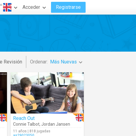
do
Acceder
Registrarse
e Revisión
Ordenar:
Más Nuevas
Reach Out
Connie Talbot
,
Jordan Jansen
11 años | 818 jugadas
as29023050