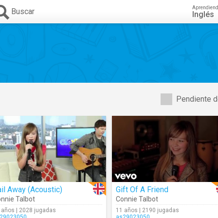
Aprendien
Buscar
Inglés
Pendiente d
il Away (Acoustic)
Gift Of A Friend
nnie Talbot
Connie Talbot
 años | 2028 jugadas
11 años | 2190 jugadas
29023050
as29023050