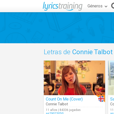
Géneros
Letras de
Connie Talbot
Count On Me (Cover)
Sa
Connie Talbot
Co
11 años | 84336 jugadas
11
as29023050
as