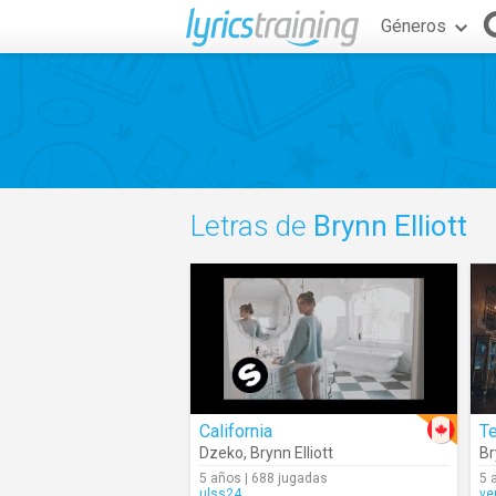
Géneros
Letras de
Brynn Elliott
California
Te
Dzeko
,
Brynn Elliott
Br
5 años | 688 jugadas
5 
ulss24
ve