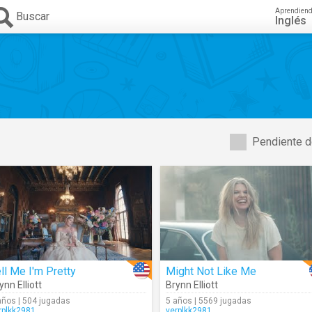
Aprendien
Buscar
Inglés
Pendiente d
ll Me I'm Pretty
Might Not Like Me
ynn Elliott
Brynn Elliott
años | 504 jugadas
5 años | 5569 jugadas
rplkk2981
verplkk2981