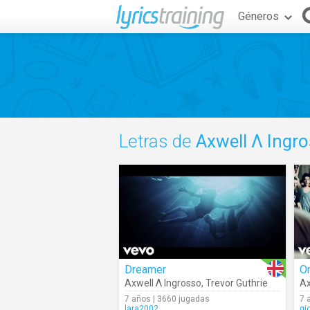
Géneros
Letras de
Axwell Λ Ingr
Dreamer
O
Axwell Λ Ingrosso
,
Trevor Guthrie
Ax
7 años | 3660 jugadas
7 
lara2002
gi