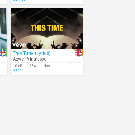
This Time (Lyrics)
Axwell Λ Ingrosso
10 años | 664 jugadas
as7733