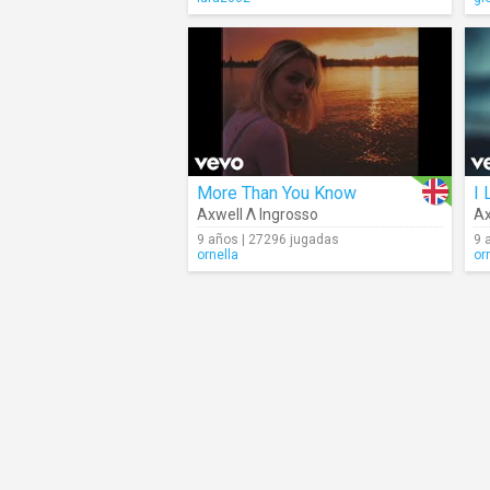
More Than You Know
I 
Axwell Λ Ingrosso
Ax
9 años | 27296 jugadas
9 
ornella
or