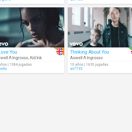
Love You
Thinking About You
well Λ Ingrosso
,
Kid Ink
Axwell Λ Ingrosso
años | 1584 jugadas
10 años | 1635 jugadas
nella
as7733