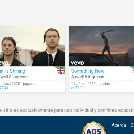
n Is Shining
Something New
well Λ Ingrosso
Axwell Λ Ingrosso
 años | 23701 jugadas
11 años | 4989 jugadas
7733
as7733
e sitio es exclusivamente para uso individual y con fines educati
Acerca
C