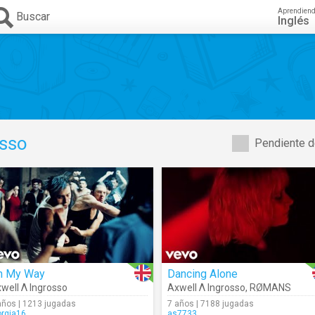
Aprendien
Buscar
Inglés
osso
Pendiente d
n My Way
Dancing Alone
well Λ Ingrosso
Axwell Λ Ingrosso
,
RØMANS
años | 1213 jugadas
7 años | 7188 jugadas
orgia16
as7733