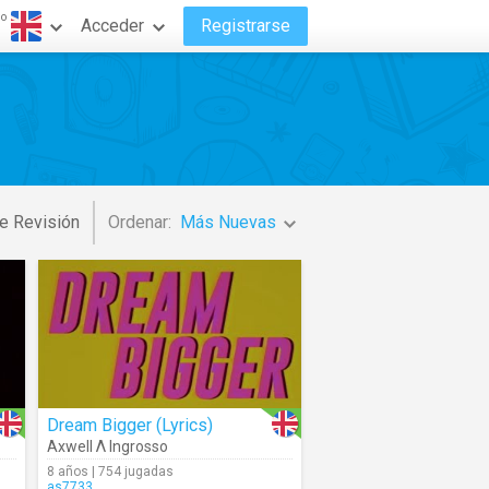
do
Acceder
Registrarse
e Revisión
Ordenar:
Más Nuevas
Dream Bigger (Lyrics)
Axwell Λ Ingrosso
8 años | 754 jugadas
as7733