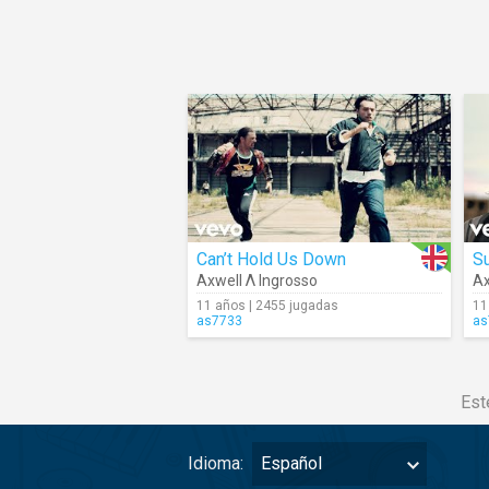
Can’t Hold Us Down
Su
Axwell Λ Ingrosso
Ax
11 años | 2455 jugadas
11
as7733
as
Est
Idioma:
Español