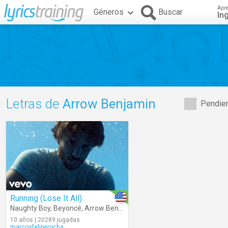
Apr
Géneros
Buscar
In
Letras de
Arrow Benjamin
Pendien
Running (Lose It All)
Naughty Boy
,
Beyoncé
,
Arrow Benjamin
10 años | 20289 jugadas
marcosfeliperocha