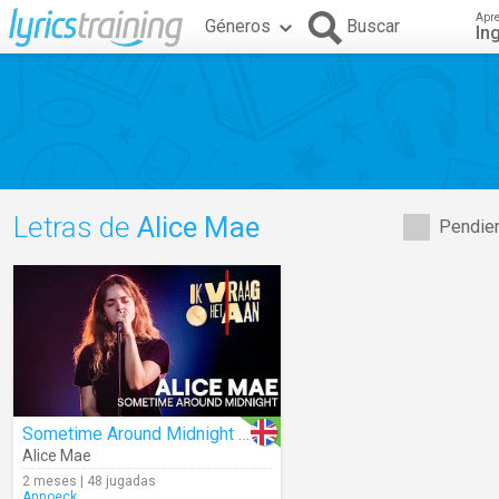
Apr
Géneros
Buscar
In
Letras de
Alice Mae
Pendien
Sometime Around Midnight (Cover)
Alice Mae
2 meses | 48 jugadas
Annoeck