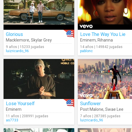
Glorious
Love The Way You Lie
Macklemore
,
Skylar Grey
Eminem
,
Rihanna
9 años | 15233 jugadas
14 años | 149842 jugadas
luizricardo_96
pablonc
Lose Yourself
Sunflower
Eminem
Post Malone
,
Swae Lee
11 años | 208991 jugadas
7 años | 287385 jugadas
as7733
luizricardo_96