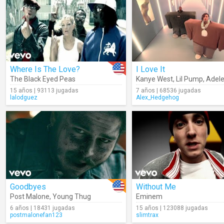
Where Is The Love?
I Love It
The Black Eyed Peas
Kanye West
,
Lil Pump
,
Adele
15 años | 93113 jugadas
7 años | 68536 jugadas
lalodguez
Alex_Hedgehog
Goodbyes
Without Me
Post Malone
,
Young Thug
Eminem
6 años | 18431 jugadas
15 años | 123088 jugadas
postmalonefan123
slimtrax