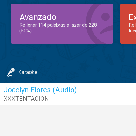
Avanzado
E
Rellenar 114 palabras al azar de 228
Rel
(50%)
loc
Karaoke
Jocelyn Flores (Audio)
XXXTENTACION