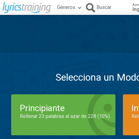
Apr
Géneros
Buscar
In
Selecciona un Mod
Principiante
I
Rellenar 23 palabras al azar de 228 (10%)
Rel