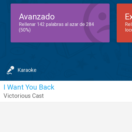
Avanzado
E
Rellenar 142 palabras al azar de 284
Rel
(50%)
loc
Karaoke
I Want You Back
Victorious Cast