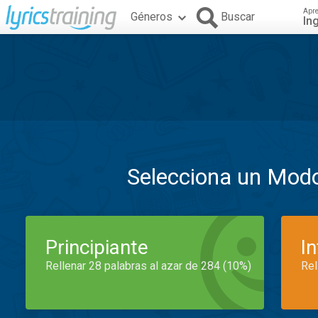
Apr
Géneros
Buscar
In
Selecciona un Mod
Principiante
I
Rellenar 28 palabras al azar de 284 (10%)
Rel