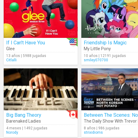
If I Can't Have You
Friendship Is Magic
Glee
My Little Pony
13 años | 5988 jugadas
10 años | 12191 jugadas
Citlalli
smiley070700
Big Bang Theory
Barenaked Ladies
The Daily Show With Trevor
4 meses | 1492 jugadas
8 años | 986 jugadas
Norody
strixidioms