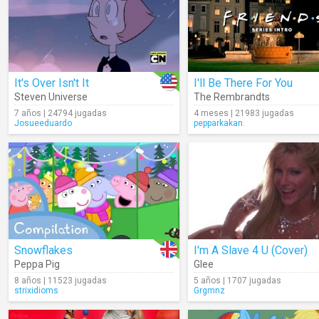
It's Over Isn't It
I'll Be There For You
Steven Universe
The Rembrandts
7 años | 24794 jugadas
4 meses | 21983 jugadas
Josueeduardo
pepparkakan.
Snowflakes
I'm A Slave 4 U (Cover)
Peppa Pig
Glee
8 años | 11523 jugadas
5 años | 1707 jugadas
strixidioms
Grgmnz