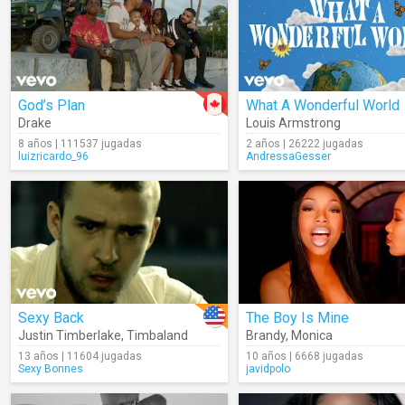
God’s Plan
What A Wonderful World
Drake
Louis Armstrong
8 años | 111537 jugadas
2 años | 26222 jugadas
luizricardo_96
AndressaGesser
Sexy Back
The Boy Is Mine
Justin Timberlake
,
Timbaland
Brandy
,
Monica
13 años | 11604 jugadas
10 años | 6668 jugadas
Sexy Bonnes
javidpolo