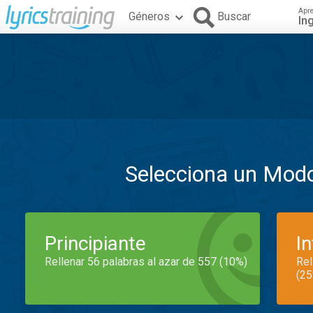
Apr
Géneros
Buscar
In
Selecciona un Mod
Principiante
I
Rellenar 56 palabras al azar de 557 (10%)
Rel
(25