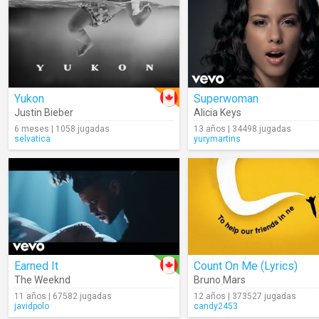
Yukon
Superwoman
Justin Bieber
Alicia Keys
6 meses | 1058 jugadas
13 años | 34498 jugadas
selvatica
yurymartins
Earned It
Count On Me (Lyrics)
The Weeknd
Bruno Mars
11 años | 67582 jugadas
12 años | 373527 jugadas
javidpolo
candy2453