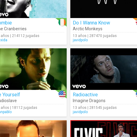
ombie
Do I Wanna Know
e Cranberries
Arctic Monkeys
 años | 214112 jugadas
13 años | 287470 jugadas
ixida
javidpolo
 Yourself
Radioactive
dioslave
Imagine Dragons
 años | 18112 jugadas
13 años | 281545 jugadas
anpablo
javidpolo