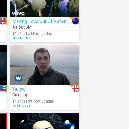
Making Love Out Of Nothing At All
Air Supply
15 años | 34426 jugadas
ptsalmeida
Yellow
Coldplay
14 años | 597559 jugadas
jarsandoval