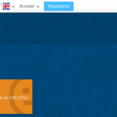
do
Acceder
Registrarse
ar de 249 (25%)