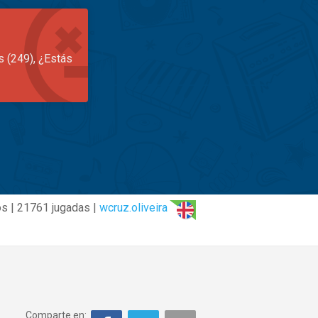
s (249), ¿Estás
s | 21761 jugadas |
wcruz.oliveira
Comparte en: