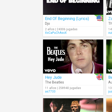
End Of Beginning (Lyrics)
Z
Djo
Th
2 años | 24306 jugadas
14
XxCaPuChAsxX
xu
Hey Jude
Be
The Beatles
Au
11 años | 258940 jugadas
13
as7733
ju