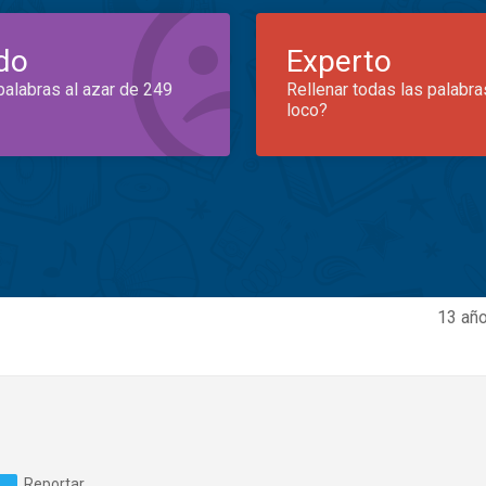
do
Experto
palabras al azar de 249
Rellenar todas las palabra
loco?
13 año
Reportar