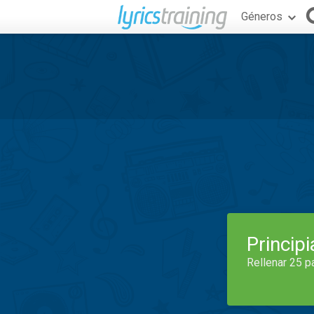
Géneros
Princip
Rellenar 25 p