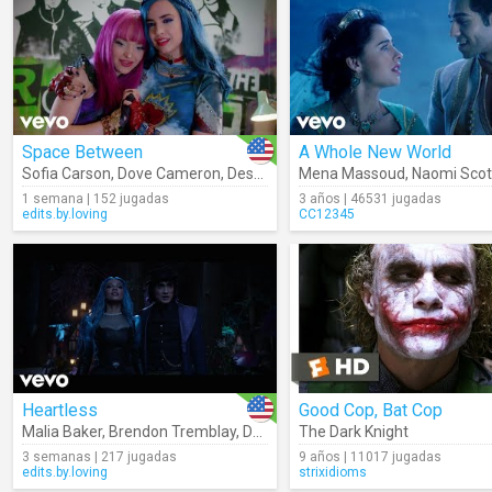
Space Between
A Whole New World
Sofia Carson
,
Dove Cameron
,
Descendants – Cast
Mena Massoud
,
Naomi Scot
1 semana | 152 jugadas
3 años | 46531 jugadas
edits.by.loving
CC12345
Heartless
Good Cop, Bat Cop
Malia Baker
,
Brendon Tremblay
,
Descendants – Cast
The Dark Knight
3 semanas | 217 jugadas
9 años | 11017 jugadas
edits.by.loving
strixidioms