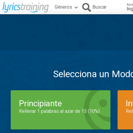
Apr
Géneros
Buscar
In
Selecciona un Mod
Principiante
I
Rellenar 1 palabras al azar de 13 (10%)
Rel