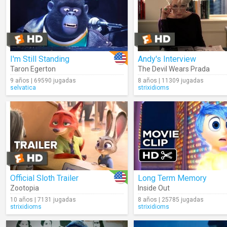
I'm Still Standing
Andy's Interview
Taron Egerton
The Devil Wears Prada
9 años | 69590 jugadas
8 años | 11309 jugadas
selvatica
strixidioms
Official Sloth Trailer
Long Term Memory
Zootopia
Inside Out
10 años | 7131 jugadas
8 años | 25785 jugadas
strixidioms
strixidioms