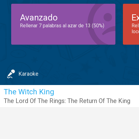
Avanzado
E
Rellenar 7 palabras al azar de 13 (50%)
Rel
loc
Karaoke
The Witch King
The Lord Of The Rings: The Return Of The King