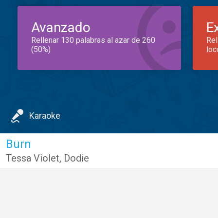
Avanzado
E
Rellenar 130 palabras al azar de 260
Rel
(50%)
loc
Karaoke
Burn
Tessa Violet
,
Dodie