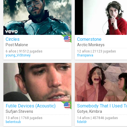
Circles
Cornerstone
Post Malone
Arctic Monkeys
6 años | 91512 jugadas
12 años | 21123 jugadas
young_ViStoney
thaispaiva
Futile Devices (Acoustic)
Sufjan Stevens
Gotye
,
Kimbra
13 años | 1768 jugadas
14 años | 457846 jugadas
belentxub
fideldr