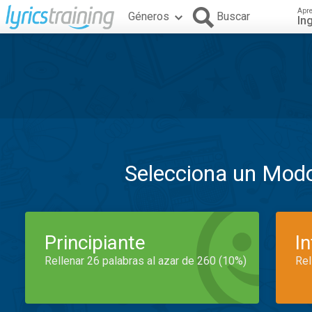
Apr
Géneros
Buscar
In
Selecciona un Mod
Principiante
I
Rellenar 26 palabras al azar de 260 (10%)
Rel