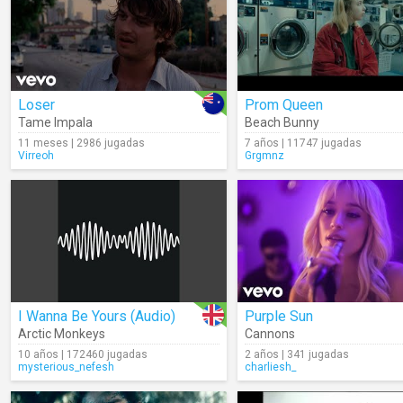
Loser
Prom Queen
Tame Impala
Beach Bunny
11 meses | 2986 jugadas
7 años | 11747 jugadas
Virreoh
Grgmnz
I Wanna Be Yours (Audio)
Purple Sun
Arctic Monkeys
Cannons
10 años | 172460 jugadas
2 años | 341 jugadas
mysterious_nefesh
charliesh_